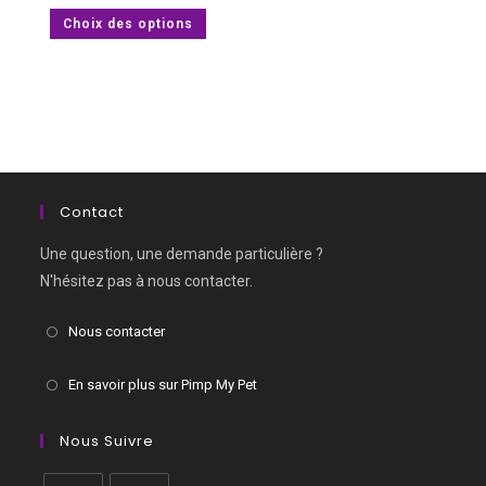
prix :
Ce
Choix des options
€14.90
produit
à
a
€24.90
plusieurs
variations.
Les
options
peuvent
être
choisies
sur
la
page
Contact
du
produit
Une question, une demande particulière ?
N'hésitez pas à nous contacter.
Nous contacter
En savoir plus sur Pimp My Pet
Nous Suivre